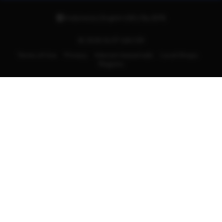
Indonesia | English (UK) | Rp (IDR)
© 2026 SLOT GACOR
Terms of Use
Privacy
Interest-based ads
Local Shops
Regions