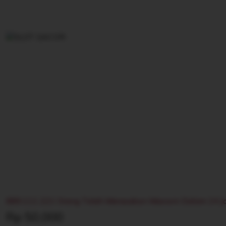
889.111.221 Orang Telah Merasakan Maxwin Dalam 24 Ja
Price:
Rp 50,000