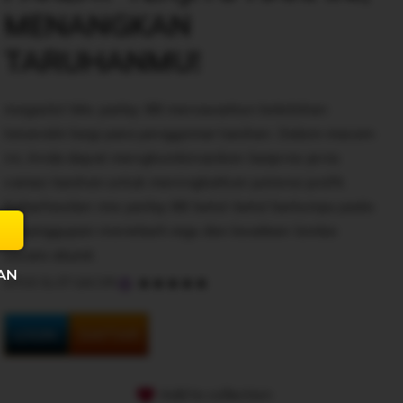
MENANGKAN
TARUHANMU!
megaslot Mix parlay 88 menawarkan kelebihan
tersendiri bagi para penggemar taruhan. Dalam macam
ini, Anda dapat mengkombinasikan berjenis-jenis
variasi taruhan untuk meningkatkan potensi profit.
Keberhasilan mix parlay 88 betul-betul bertumpu pada
kesanggupan menelaah regu dan keadaan lomba
secara akurat.
KAN
5
SITUS SLOT GACOR
out
of
LOGIN
DAFTAR
5
stars
Add to collection