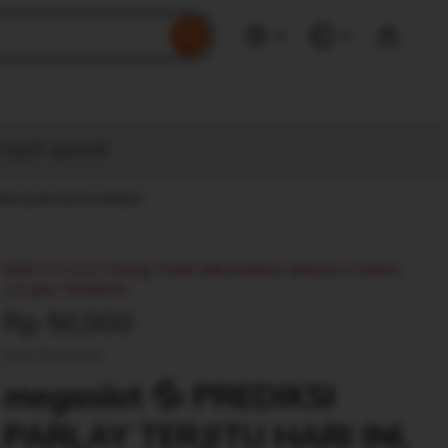
K SLOT GACOR
MENANGKAN TARUHANMU!
889.111.221 Orang Telah Merasakan Maxwin Dalam
24 Jam Terakhir!
Price:
Rp 50,000
Situs Slot Gacor
megaslot 💦 PREDIKSI
PARLAY TERJITU HARI INI,