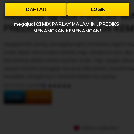
Situs Slot Gacor
DAFTAR
LOGIN
megajudi 🥰 MIX PARLAY MA
megajudi 🥰 MIX PARLAY MALAM INI, PREDIKSI
PREDIKSI MENANGKAN KE
MENANGKAN KEMENANGAN!
megajudi Mix parlay menggabungkan beraneka ragam taruh
Anda dapat mencampur taruhan regu, sempurna skor, dan
fleksibilitas dalam taktik taruhan Anda. Tapi, segala alter
supaya taruhan dianggap menang. Memahami popularitas r
terupdate menjadi kunci berhasil dalam mix parlay.
5
SITUS SLOT GACOR
out
of
LOGIN
DAFTAR
5
stars
Add to collection