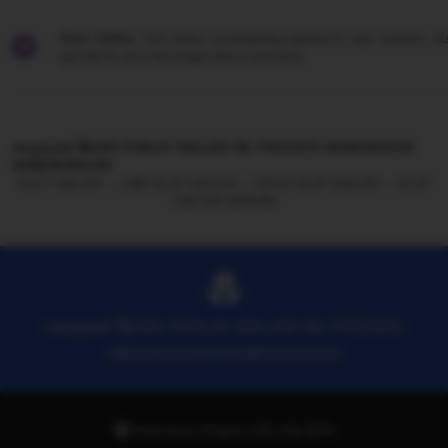
Star Seller.
This seller consistently earned 5-star reviews, d
quickly to any messages they received.
Loading...
megajudi 🥰 MIX PARLAY MALAM INI, PREDIKSI MENANGKAN
KEMENANGAN!
SLOT GACOR
LINK SLOT GACOR
SITUS SLOT GACOR
SLOT
GACOR HARI INI
megajudi 🥰 MIX PARLAY MALAM INI, PREDIKSI
MENANGKAN KEMENANGAN!
Indonesia | English (UK) | Rp (IDR)