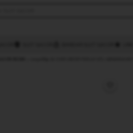
GACOR
SLOT GACOR
BANDAR SLOT GACOR
LIN
GACOR RESMI
mega88jp 😘 OVER UNDER PARLAY JITU, MENANGKAN