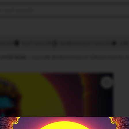
GACOR
SLOT GACOR
BANDAR SLOT GACOR
LIN
 GACOR RESMI
mayora88 💰 PREDIKSI PARLAY TERBARU HARI INI, 