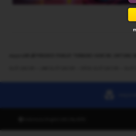
m
Loading...
mayora88 💰 PREDIKSI PARLAY TERBARU HARI INI, UNTUNG 
SLOT GACOR
LINK SLOT GACOR
SITUS SLOT GACOR
SLOT 
mayora
Indonesia | English (UK) | Rp (IDR)