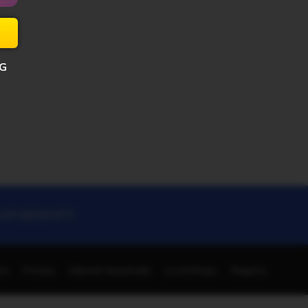
NG
SAR MENANTI!
se
Privacy
Interest-based ads
Local Shops
Regions