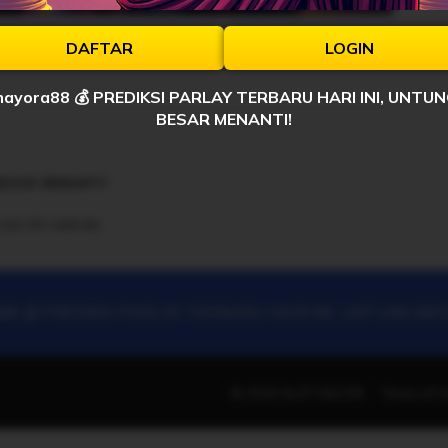
DAFTAR
LOGIN
Report this item to Etsy
ayora88 💰 PREDIKSI PARLAY TERBARU HARI INI, UNTU
BESAR MENANTI!
BESAR MENANTI!
GACOR HARI INI
88 💰 PREDIKSI PARLAY TERBARU HARI INI, UNTUNG BE
© 2026 SLOT GACOR
Terms of U