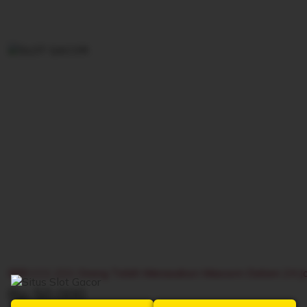
889.111.221 Orang Telah Merasakan Maxwin Dalam 24 Ja
Price:
Rp 50,000