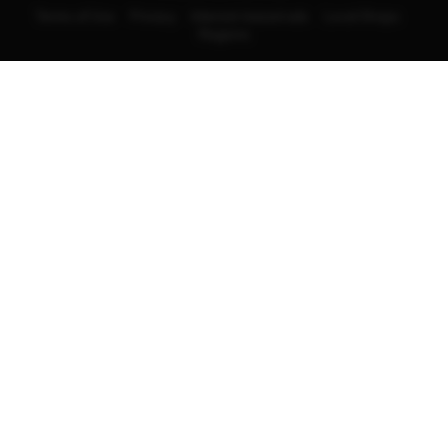
Terms of Use
Privacy
Interest-based ads
Local Shops
Regions