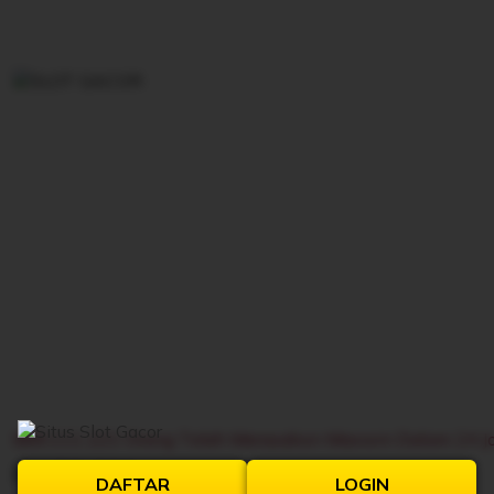
889.111.221 Orang Telah Merasakan Maxwin Dalam 24 Ja
Price:
Rp 50,000
DAFTAR
LOGIN