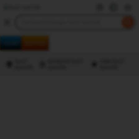
SLOT
Skip
GACOR
to
Search
Browse
ontent
for
items
or
shops
LOGIN
DAFTAR
SLOT
BANDAR SLOT
LINK SLOT
GACOR
GACOR
GACOR