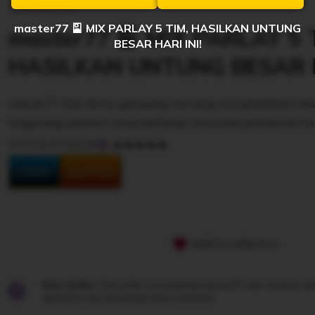
Situs Slot Gacor
master77 🎴 MIX PARLAY 5 TIM, HASILKAN UNTUNG
master77 🎴 MIX PARLAY 5 
BESAR HARI INI!
HASILKAN UNTUNG BESAR H
master77 Slot demo gampang menang menghadirkan k
tinggi bagi pemain yang berharap mencoba permainan ta
5
SITUS SLOT GACOR
out
of
LOGIN
DAFTAR
5
stars
Add to collection
Star Seller.
This seller consistently earned 5-star reviews, d
quickly to any messages they received.