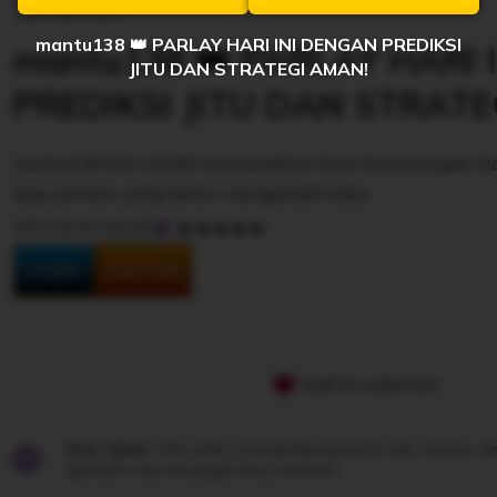
Situs Slot Gacor
mantu138 👑 PARLAY HARI INI DENGAN PREDIKSI
mantu138 👑 PARLAY HARI 
JITU DAN STRATEGI AMAN!
PREDIKSI JITU DAN STRATE
mantu138 Slot x5000 menawarkan kans kemenangan lua
bagi pemain yang berani mengambil risiko.
5
SITUS SLOT GACOR
out
of
LOGIN
DAFTAR
5
stars
Add to collection
Star Seller.
This seller consistently earned 5-star reviews, d
quickly to any messages they received.