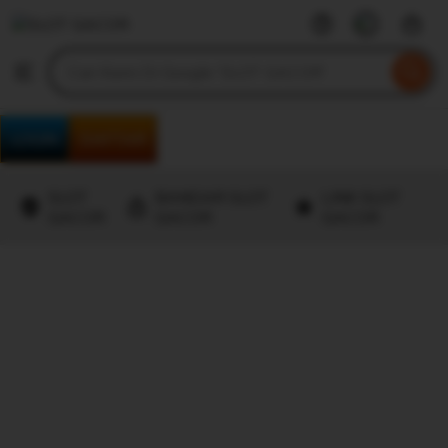
SLOT
Skip
GACOR
to
Search
Browse
ontent
for
items
or
shops
LOGIN
DAFTAR
SLOT
BANDAR SLOT
LINK SLOT
GACOR
GACOR
GACOR