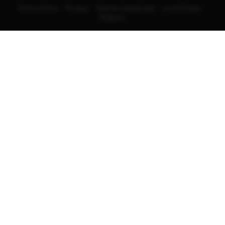
Terms of Use
Privacy
Interest-based ads
Local Shops
Regions