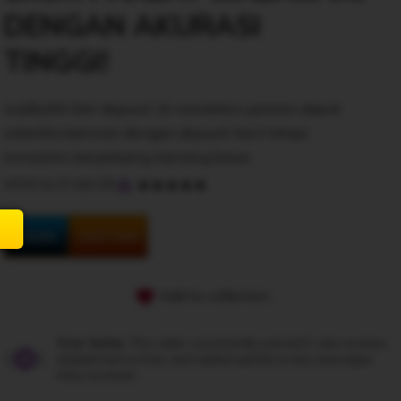
DENGAN AKURASI
TINGGI!
malibu99 Slot deposit 1k membikin pemain dapat
seketika bermain dengan deposit kecil tetapi
konsisten berpeluang menang besar.
5
SITUS SLOT GACOR
out
of
LOGIN
DAFTAR
5
stars
Add to collection
Star Seller.
This seller consistently earned 5-star reviews,
dispatched on time, and replied quickly to any messages
they received.