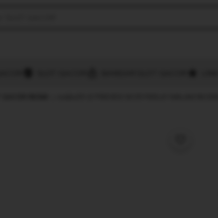
GACOR
SLOT GACOR
BANDAR SLOT GACOR
LIN
 GACOR RESMI
malibu99 🛒 PREDIKSI SKOR PARLAY MALAM INI DE