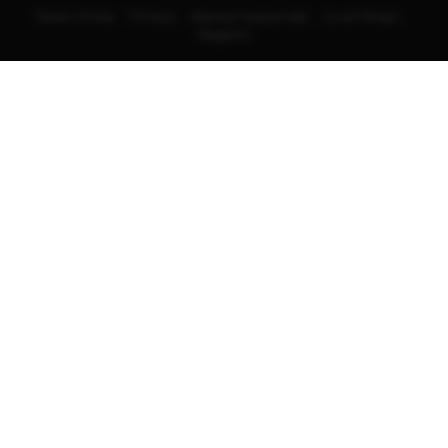
Terms of Use
Privacy
Interest-based ads
Local Shops
Regions