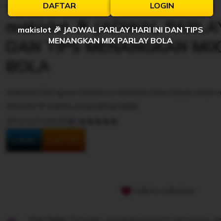
DAFTAR
LOGIN
Situs Slot Gacor
makislot 🎉 JADWAL PARLAY
makislot 🎉 JADWAL PARLAY HARI INI DAN TIPS
MENANGKAN MIX PARLAY BOLA
DAN TIPS MENANGKAN MIX
BOLA
makislot Slot gacor malam ini memberi kans besar untuk
bermain di waktu yang paling tepat.
5
SITUS SLOT GACOR
out
of
LOGIN
DAFTAR
5
stars
Add to collection
Star Seller.
This seller consistently earned 5-star reviews, d