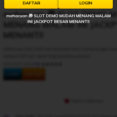
DAFTAR
LOGIN
Situs Slot Gacor
mahacuan 🎁 SLOT DEMO 
mahacuan 🎁 SLOT DEMO MUDAH MENANG MALAM
INI JACKPOT BESAR MENANTI!
MENANG MALAM INI JACKP
MENANTI!
mahacuan Slot x500 menawarkan kans kemenangan bes
sampai 500 kali, layak bagi pemburu jackpot.
5
SITUS SLOT GACOR
out
of
LOGIN
DAFTAR
5
stars
Add to collection
Star Seller.
This seller consistently earned 5-star reviews, d