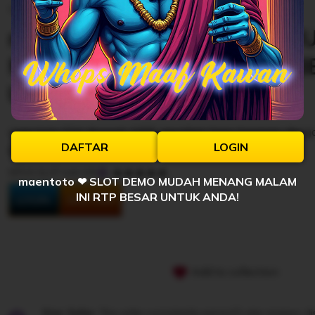
Situs Slot Gacor
maentoto ❤ SLOT DEMO M
MENANG MALAM INI RTP B
UNTUK ANDA!
maentoto Slot deposit 1000 memberi kans bermain dengan
DAFTAR
LOGIN
konsisten dapat meraih jackpot besar.
5
SITUS SLOT GACOR
maentoto ❤ SLOT DEMO MUDAH MENANG MALAM
out
INI RTP BESAR UNTUK ANDA!
of
LOGIN
DAFTAR
5
stars
Add to collection
Star Seller.
This seller consistently earned 5-star reviews, d