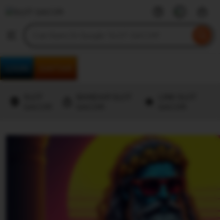
SLOT
Skip
GACOR
to
Search
Browse
ontent
for
items
or
shops
LOGIN
DAFTAR
SLOT
BANDAR SLOT
LINK SLOT
GACOR
GACOR
GACOR