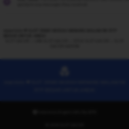
quickly to any messages they received.
Loading...
maentoto ❤ SLOT DEMO MUDAH MENANG MALAM INI RTP
BESAR UNTUK ANDA!
SLOT GACOR
LINK SLOT GACOR
SITUS SLOT GACOR
SLOT
GACOR HARI INI
maentoto ❤ SLOT DEMO MUDAH MENANG MALAM INI
RTP BESAR UNTUK ANDA!
Indonesia | English (UK) | Rp (IDR)
© 2026 SLOT GACOR