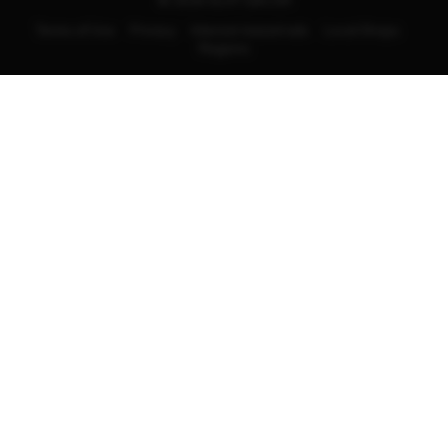
Terms of Use
Privacy
Interest-based ads
Local Shops
Regions