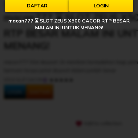
Situs Slot Gacor
DAFTAR
LOGIN
macan777 ⌛ SLOT ZEUS X5
macan777 ⌛ SLOT ZEUS X500 GACOR RTP BESAR
MALAM INI UNTUK MENANG!
RTP BESAR MALAM INI UN
MENANG!
macan777 Slot deposit 1k memberi kemudahan bagi pem
bermain tanpa patut deposit dalam jumlah besar.
5
SITUS SLOT GACOR
out
of
LOGIN
DAFTAR
5
stars
Add to collection