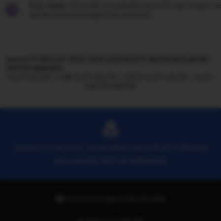
Star Seller.
This seller consistently earned 5-star reviews, d
quickly to any messages they received.
Loading...
macan777 ⌛ SLOT ZEUS X500 GACOR RTP BESAR MALAM INI
UNTUK MENANG!
SLOT GACOR
LINK SLOT GACOR
SITUS SLOT GACOR
SLOT
GACOR HARI INI
macan777 ⌛ SLOT ZEUS X500 GACOR RTP BESAR
MALAM INI UNTUK MENANG!
Indonesia | English (UK) | Rp (IDR)
© 2026 SLOT GACOR