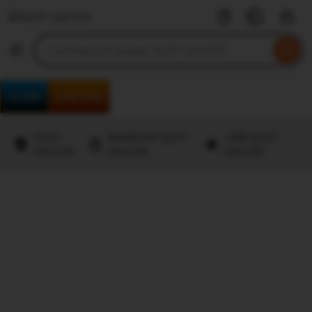
SLOT
Skip
GACOR
to
Search
Browse
ontent
for
items
or
shops
LOGIN
DAFTAR
SLOT
BANDAR SLOT
LINK SLOT
GACOR
GACOR
GACOR