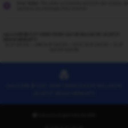
Star Seller.
This seller consistently earned 5-star reviews, d
quickly to any messages they received.
Loading...
macan288 ⌚ SLOT DEMO X5000 GACOR MALAM INI JACKPOT
BESAR MENANTI!
SLOT GACOR
LINK SLOT GACOR
SITUS SLOT GACOR
SLOT
GACOR HARI INI
macan288 ⌚ SLOT DEMO X5000 GACOR MALAM INI
JACKPOT BESAR MENANTI!
Indonesia | English (UK) | Rp (IDR)
© 2026 SLOT GACOR