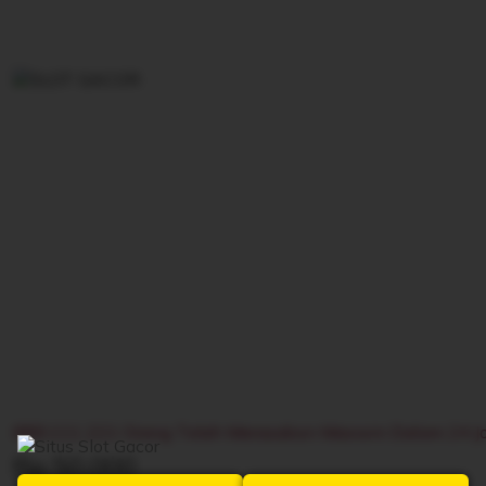
889.111.221 Orang Telah Merasakan Maxwin Dalam 24 Ja
Price:
Rp 50,000