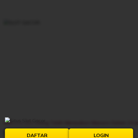
889.111.221 Orang Telah Merasakan Maxwin Dalam 24 Ja
Price:
Rp 50,000
DAFTAR
LOGIN