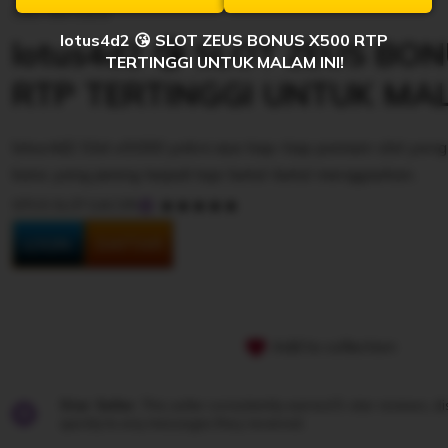
Situs Slot Gacor
lotus4d2 😘 SLOT ZEUS BONUS X500 RTP
lotus4d2 😘 SLOT ZEUS BO
TERTINGGI UNTUK MALAM INI!
RTP TERTINGGI UNTUK MAL
lotus4d2 Slot x5000 yakni asa tiap-tiap pemain slot yang
kans yang jarang terjadi tapi betul-betul menggiurkan.
5
SITUS SLOT GACOR
out
of
LOGIN
DAFTAR
5
stars
Add to collection
Star Seller.
This seller consistently earned 5-star reviews, d
quickly to any messages they received.