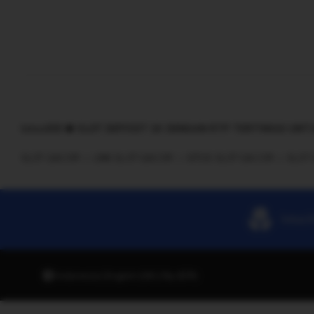
Loading...
lotus303 🔱 SLOT DEPOSIT 1K DENGAN RTP TERTINGGI UNTU
SLOT GACOR
LINK SLOT GACOR
SITUS SLOT GACOR
SLOT 
lotus
Indonesia | English (UK) | Rp (IDR)