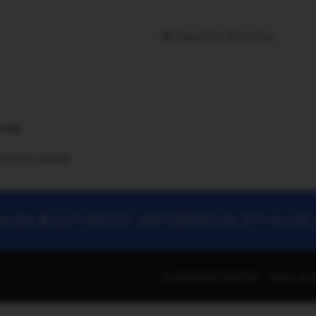
Report this item to Etsy
 INI!
GACOR HARI INI
ink10rb 🧧 SLOT DEPOSIT 1RB TERPERCAYA RTP GACOR HA
© 2026 SLOT GACOR
Terms of U