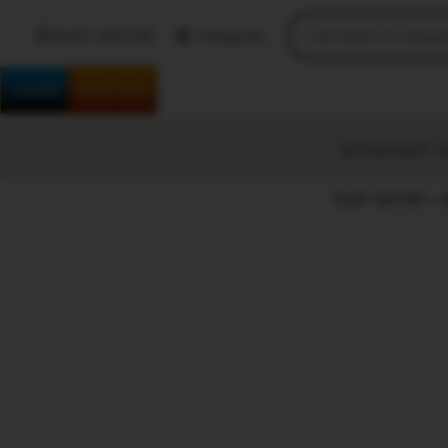
Skip
Search
to
SLOT
Categories
for
GACOR
Content
items
or
LOGIN
DAFTAR
shops
SITUS SLOT 
SLOT GACOR