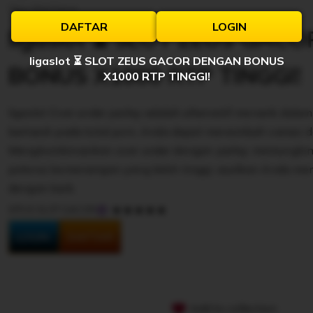
Situs Slot Gacor
DAFTAR
LOGIN
ligaslot ⏳ SLOT ZEUS GAC
ligaslot ⏳ SLOT ZEUS GACOR DENGAN BONUS
BONUS X1000 RTP TINGGI!
X1000 RTP TINGGI!
ligaslot Over under parlay adalah alternatif menarik dala
bertaruh pada total poin, Anda dapat menambah variasi da
Mengkombinasikan over under dengan parlay memungki
potensi kemenangan yang lebih tinggi, asalkan Anda meng
dengan baik.
5
SITUS SLOT GACOR
out
of
LOGIN
DAFTAR
5
stars
Add to collection