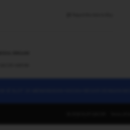
Report this item to Etsy
MODAL RINGAN!
GACOR HARI INI
138 🛒 SLOT 1K MENANGKAN HADIAH BESAR DENGAN MO
© 2026 SLOT GACOR
Terms of U