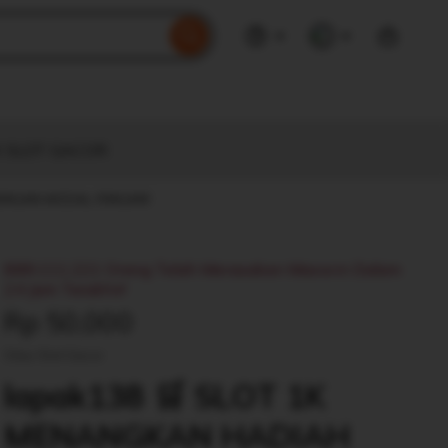
K SLOT GACOR
DENGAN MODAL RINGAN!
889.111.221 Orang Telah Merasakan Maxwin Dalam
24 Jam Terakhir!
Price:
Rp 50,000
Situs Slot Gacor
lapak138 🛒 SLOT 1K
MENANGKAN HADIAH