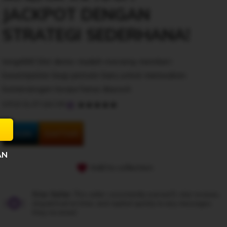
JACKPOT DENGAN
STRATEGI SEDERHANA!
langit88 Slot demo mudah menang memberi
kesempatan bagi pemain baru untuk merasakan
kemenangan tanpa harus deposit.
5
SITUS SLOT GACOR
out
of
LOGIN
DAFTAR
5
stars
AN
Add to collection
Star Seller.
This seller consistently earned 5-star reviews,
dispatched on time, and replied quickly to any messages
they received.