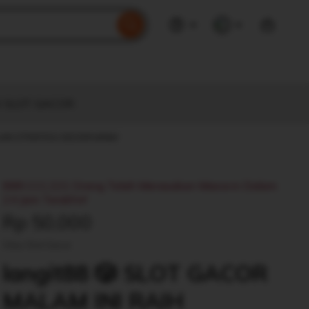
K SLOT GACOR
NGAN STRATEGI SEDERHANA!
889.111.221 Orang Telah Merasakan Maxwin Dalam
24 Jam Terakhir!
Price:
Rp 50,000
Situs Slot Gacor
langit88 🎲 SLOT GACOR
MALAM INI RAIH