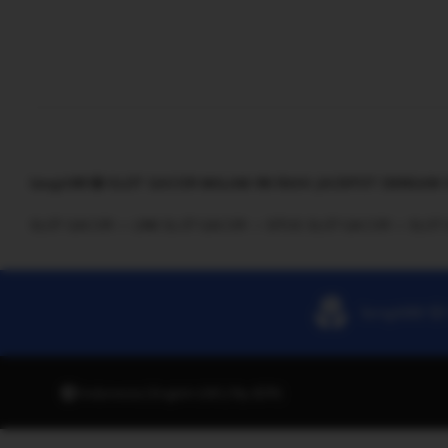
Loading...
langit88 🎲 SLOT GACOR MALAM INI RAIH JACKPOT DENGAN
SLOT GACOR
LINK SLOT GACOR
SITUS SLOT GACOR
SLOT 
langit88 
Indonesia | English (UK) | Rp (IDR)