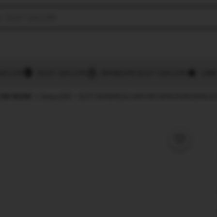
GACOR
SLOT GACOR
BANDAR SLOT GACOR
LIN
OR RESMI
lampu188 ✨ SLOT BONANZA HARI INI DAPATKAN BONUS