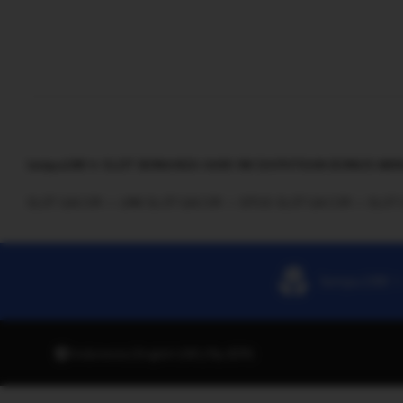
Loading...
lampu188 ✨ SLOT BONANZA HARI INI DAPATKAN BONUS ME
SLOT GACOR
LINK SLOT GACOR
SITUS SLOT GACOR
SLOT 
lampu188 
Indonesia | English (UK) | Rp (IDR)