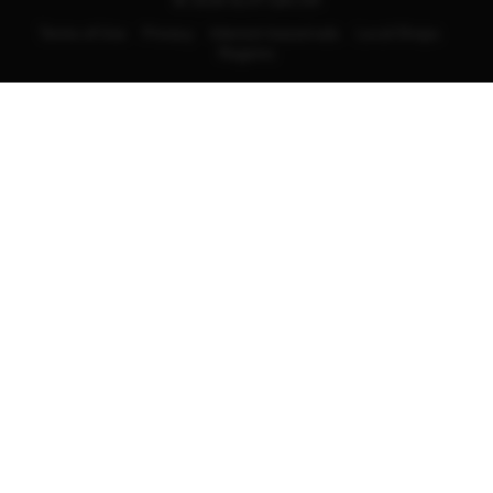
Terms of Use
Privacy
Interest-based ads
Local Shops
Regions