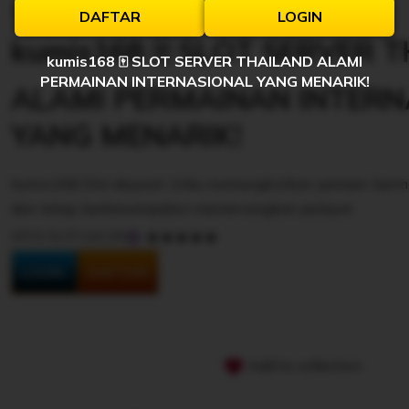
Situs Slot Gacor
DAFTAR
LOGIN
kumis168 🀄 SLOT SERVER 
kumis168 🀄 SLOT SERVER THAILAND ALAMI
PERMAINAN INTERNASIONAL YANG MENARIK!
ALAMI PERMAINAN INTER
YANG MENARIK!
kumis168 Slot deposit 1ribu memungkinkan pemain berm
dan tetap berkesempatan memenangkan jackpot.
5
SITUS SLOT GACOR
out
of
LOGIN
DAFTAR
5
stars
Add to collection