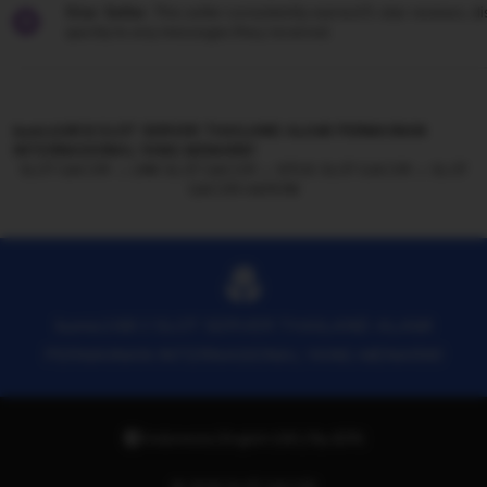
Star Seller.
This seller consistently earned 5-star reviews, d
quickly to any messages they received.
Loading...
kumis168 🀄 SLOT SERVER THAILAND ALAMI PERMAINAN
INTERNASIONAL YANG MENARIK!
SLOT GACOR
LINK SLOT GACOR
SITUS SLOT GACOR
SLOT
GACOR HARI INI
kumis168 🀄 SLOT SERVER THAILAND ALAMI
PERMAINAN INTERNASIONAL YANG MENARIK!
Indonesia | English (UK) | Rp (IDR)
© 2026 SLOT GACOR