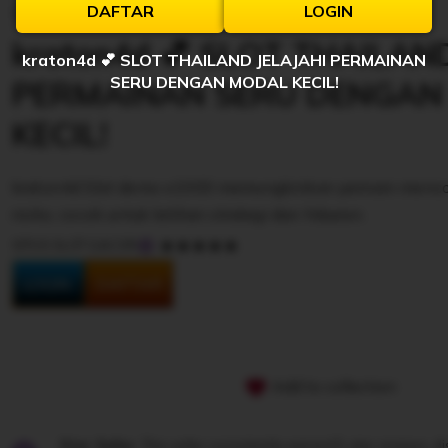
DAFTAR
LOGIN
Situs Slot Gacor
kraton4d 💕 SLOT THAILAN
kraton4d 💕 SLOT THAILAND JELAJAHI PERMAINAN
SERU DENGAN MODAL KECIL!
PERMAINAN SERU DENGAN
KECIL!
kraton4d Slot demo x1000 memungkinkan pemain mencoba
risiko, cocok untuk latihan strategi dan hiburan.
5
SITUS SLOT GACOR
out
of
LOGIN
DAFTAR
5
stars
Add to collection
Star Seller.
This seller consistently earned 5-star reviews, d