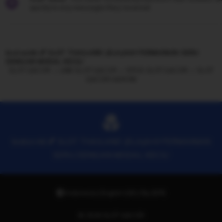
quickly to any messages they received.
Loading...
kraton4d 💕 SLOT THAILAND JELAJAHI PERMAINAN SERU
DENGAN MODAL KECIL!
SLOT GACOR
LINK SLOT GACOR
SITUS SLOT GACOR
SLOT
GACOR HARI INI
kraton4d 💕 SLOT THAILAND JELAJAHI PERMAINAN
SERU DENGAN MODAL KECIL!
Indonesia | English (UK) | Rp (IDR)
© 2026 SLOT GACOR