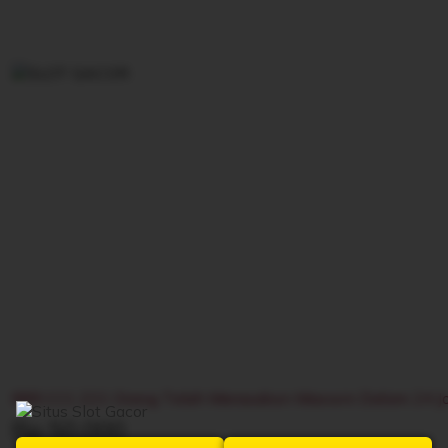
889.111.221 Orang Telah Merasakan Maxwin Dalam 24 Ja
Price:
Rp 50,000