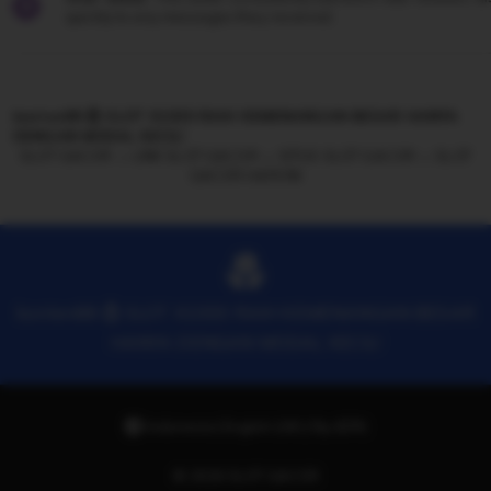
quickly to any messages they received.
Loading...
konten88 💍 SLOT X1000 RAIH KEMENANGAN BESAR HANYA
DENGAN MODAL KECIL!
SLOT GACOR
LINK SLOT GACOR
SITUS SLOT GACOR
SLOT
GACOR HARI INI
konten88 💍 SLOT X1000 RAIH KEMENANGAN BESAR
HANYA DENGAN MODAL KECIL!
Indonesia | English (UK) | Rp (IDR)
© 2026 SLOT GACOR