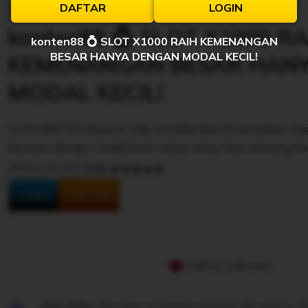
DAFTAR
LOGIN
Situs Slot Gacor
konten88 💍 SLOT X1000 RA
konten88 💍 SLOT X1000 RAIH KEMENANGAN
BESAR HANYA DENGAN MODAL KECIL!
KEMENANGAN BESAR HAN
MODAL KECIL!
konten88 Slot deposit 1ribu memberikan kesempatan ba
bermain dengan modal kecil, tetapi tetap bisa menang be
5
SITUS SLOT GACOR
out
of
LOGIN
DAFTAR
5
stars
Add to collection
Star Seller.
This seller consistently earned 5-star reviews, d