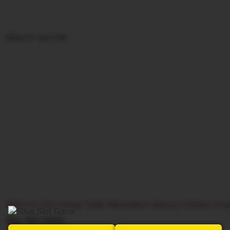
889.111.221 Orang Telah Merasakan Maxwin Dalam 24 Ja
Price:
Rp 50,000