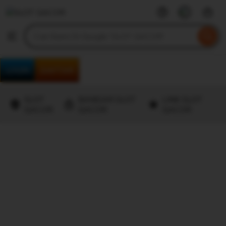
SLOT
Skip
GACOR
to
Search
Browse
ontent
for
items
or
shops
LOGIN
DAFTAR
SLOT
BANDAR SLOT
LINK SLOT
GACOR
GACOR
GACOR