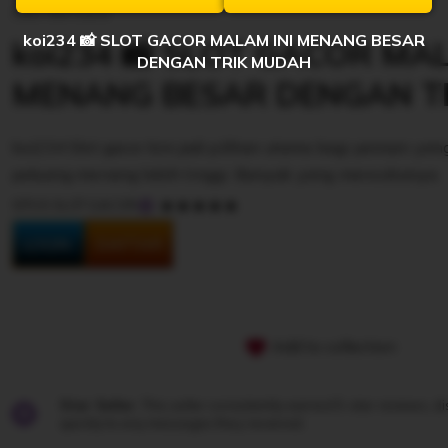
Situs Slot Gacor
koi234 📸 SLOT GACOR MALAM INI MENANG BESAR
koi234 📸 SLOT GACOR MAL
DENGAN TRIK MUDAH
MENANG BESAR DENGAN T
koi234 Slot gacor kini jadi pilihan utama bagi pemain y
peluang menang lebih tinggi. Banyak yang mencobanya.
5
SITUS SLOT GACOR
out
of
LOGIN
DAFTAR
5
stars
Add to collection
Star Seller.
This seller consistently earned 5-star reviews, d
quickly to any messages they received.