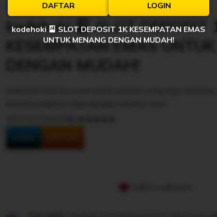
DAFTAR
LOGIN
Situs Slot Gacor
kodehoki 🎴 SLOT DEPOSIT 
kodehoki 🎴 SLOT DEPOSIT 1K KESEMPATAN EMAS
UNTUK MENANG DENGAN MUDAH!
KESEMPATAN EMAS UNTU
DENGAN MUDAH!
kodehoki Slot 1k cocok untuk pemain yang ingin bermain 
memaksimalkan saldo dengan taruhan kecil.
5
SITUS SLOT GACOR
out
of
LOGIN
DAFTAR
5
stars
Add to collection
Star Seller.
This seller consistently earned 5-star reviews, d