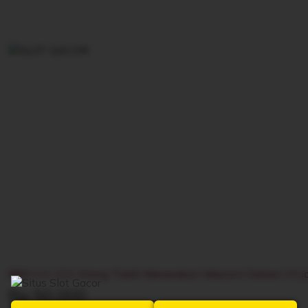
889.111.221 Orang Telah Merasakan Maxwin Dalam 24 Ja
Price:
Rp 50,000