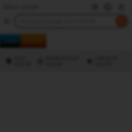
SLOT
Skip
GACOR
to
Search
Browse
ontent
for
items
or
shops
LOGIN
DAFTAR
SLOT
BANDAR SLOT
LINK SLOT
GACOR
GACOR
GACOR