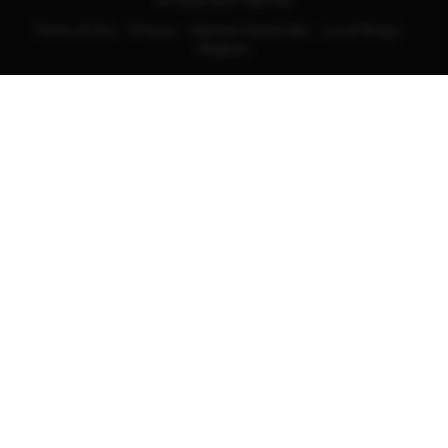
Terms of Use
Privacy
Interest-based ads
Local Shops
Regions