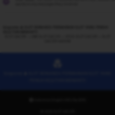
quickly to any messages they received.
Loading...
kingceme ♟ SLOT BONANZA PERMAINAN SLOT YANG PENUH
KEJUTAN MENANTI!
SLOT GACOR
LINK SLOT GACOR
SITUS SLOT GACOR
SLOT
GACOR HARI INI
kingceme ♟ SLOT BONANZA PERMAINAN SLOT YANG
PENUH KEJUTAN MENANTI!
Indonesia | English (UK) | Rp (IDR)
© 2026 SLOT GACOR