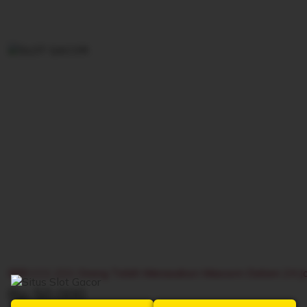
889.111.221 Orang Telah Merasakan Maxwin Dalam 24 Ja
Price:
Rp 50,000