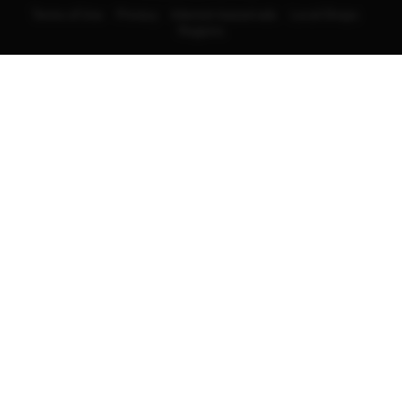
Terms of Use
Privacy
Interest-based ads
Local Shops
Regions