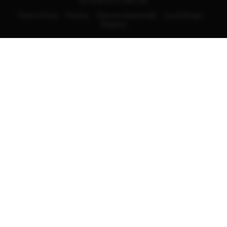
Terms of Use
Privacy
Interest-based ads
Local Shops
Regions