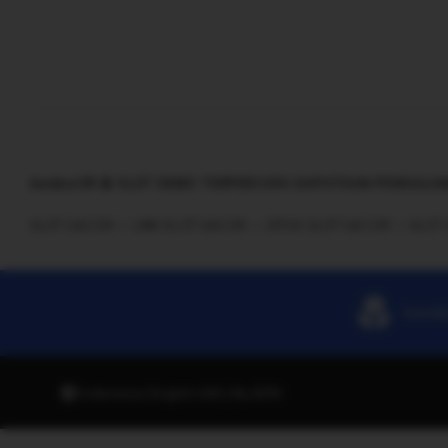
Loading...
kembar99 🚢 SLOT DEMO TERPERCAYA DAPATKAN PENGALA
SLOT GACOR
LINK SLOT GACOR
SITUS SLOT GACOR
SLOT 
kemb
Indonesia | English (UK) | Rp (IDR)