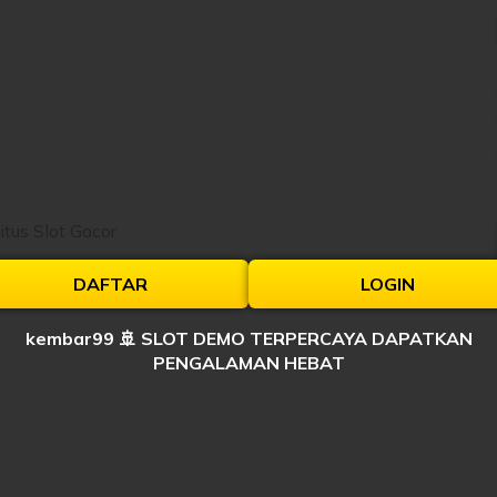
DAFTAR
LOGIN
kembar99 🚢 SLOT DEMO TERPERCAYA DAPATKAN
PENGALAMAN HEBAT