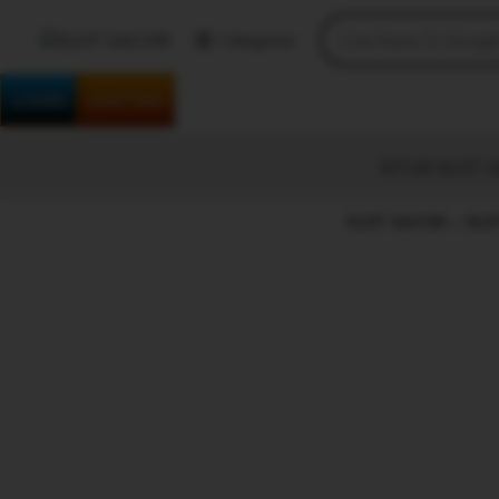
Skip
Search
to
SLOT
Categories
for
GACOR
Content
items
or
LOGIN
DAFTAR
shops
SITUS SLOT 
SLOT GACOR
SLO