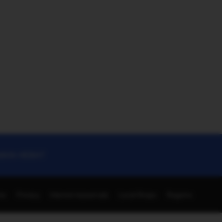
AMAN HEBAT
se
Privacy
Interest-based ads
Local Shops
Regions