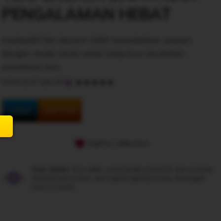
PENGALAMAN HEBAT
kembar99 Slot deposit 1000 memudahkan pemain
dengan modal minim untuk tetap bisa menikmati
permainan seru.
5
SITUS SLOT GACOR
out
of
LOGIN
DAFTAR
5
stars
Add to collection
Star Seller.
This seller consistently earned 5-star reviews,
dispatched on time, and replied quickly to any messages
they received.