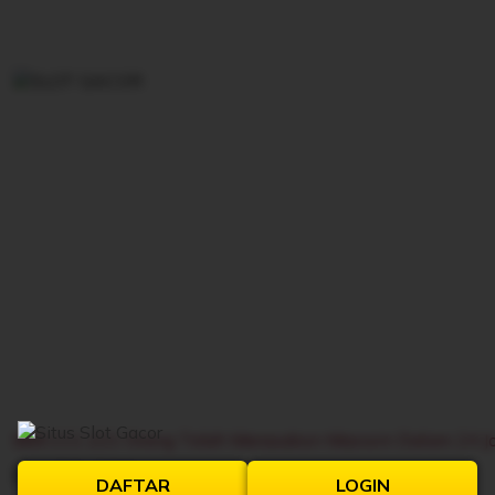
889.111.221 Orang Telah Merasakan Maxwin Dalam 24 Ja
Price:
Rp 50,000
DAFTAR
LOGIN