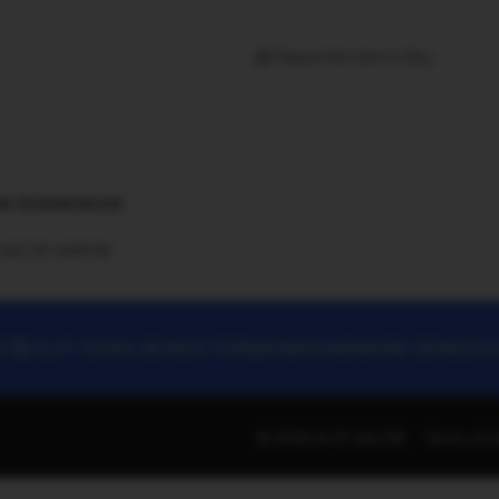
Report this item to Etsy
GAN KESENANGAN
GACOR HARI INI
88 🥰 SLOT DANA BONUS PERMAINAN MENARIK DENGA
© 2026 SLOT GACOR
Terms of U