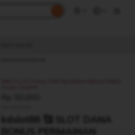
K SLOT GACOR
IK DENGAN KESENANGAN
889.111.221 Orang Telah Merasakan Maxwin Dalam
24 Jam Terakhir!
Price:
Rp 50,000
Situs Slot Gacor
kdslot88 🥰 SLOT DANA
BONUS PERMAINAN