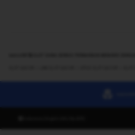
Loading...
kdslot88 🥰 SLOT DANA BONUS PERMAINAN MENARIK DEN
SLOT GACOR
LINK SLOT GACOR
SITUS SLOT GACOR
SLOT 
kdslot
Indonesia | English (UK) | Rp (IDR)