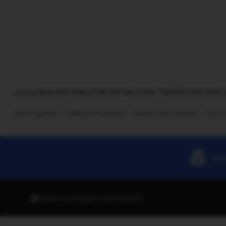
Loading...
kaisar49 💦 MIX PARLAY 88 UNTUK HASIL TERPERCAYA DAN
SLOT GACOR
LINK SLOT GACOR
SITUS SLOT GACOR
SLOT 
ka
Indonesia | English (UK) | Rp (IDR)