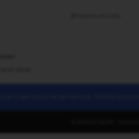
Report this item to Etsy
 AKURAT
GACOR HARI INI
isar49 💦 MIX PARLAY 88 UNTUK HASIL TERPERCAYA DA
© 2026 SLOT GACOR
Terms of U