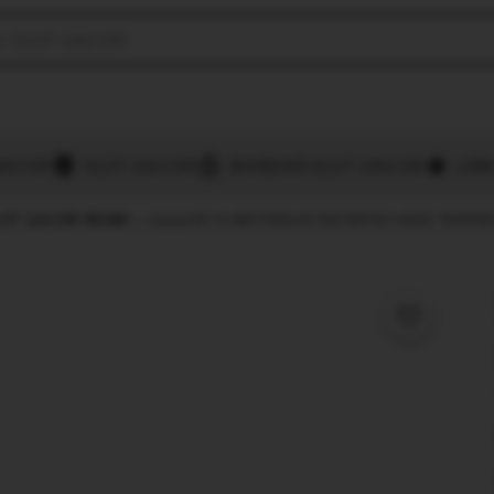
GACOR
SLOT GACOR
BANDAR SLOT GACOR
LIN
LOT GACOR RESMI
kaisar49 💦 MIX PARLAY 88 UNTUK HASIL TERP