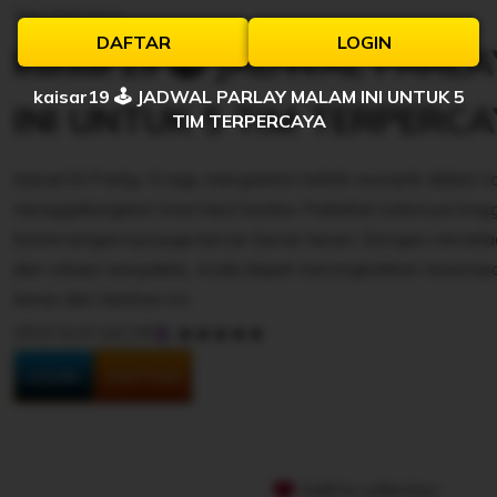
Situs Slot Gacor
DAFTAR
LOGIN
kaisar19 🕹 JADWAL PARL
kaisar19 🕹 JADWAL PARLAY MALAM INI UNTUK 5
INI UNTUK 5 TIM TERPERC
TIM TERPERCAYA
kaisar19 Parlay 5 regu merupakan taktik menarik dalam 
menggabungkan lima hasil lomba. Padahal risikonya tingg
kemenangannya juga benar-benar besar. Dengan menelaah
dan situasi terupdate, Anda dapat meningkatkan kesempa
besar dari taruhan ini.
5
SITUS SLOT GACOR
out
of
LOGIN
DAFTAR
5
stars
Add to collection