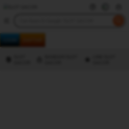
SLOT
Skip
GACOR
to
Search
Browse
ontent
for
items
or
shops
LOGIN
DAFTAR
SLOT
BANDAR SLOT
LINK SLOT
GACOR
GACOR
GACOR