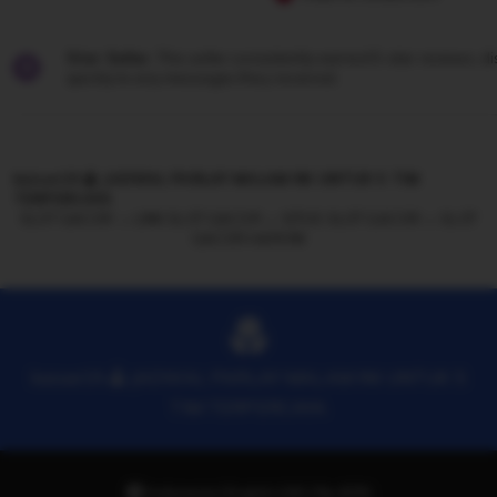
Star Seller.
This seller consistently earned 5-star reviews, d
quickly to any messages they received.
Loading...
kaisar19 🕹 JADWAL PARLAY MALAM INI UNTUK 5 TIM
TERPERCAYA
SLOT GACOR
LINK SLOT GACOR
SITUS SLOT GACOR
SLOT
GACOR HARI INI
kaisar19 🕹 JADWAL PARLAY MALAM INI UNTUK 5
TIM TERPERCAYA
Indonesia | English (UK) | Rp (IDR)