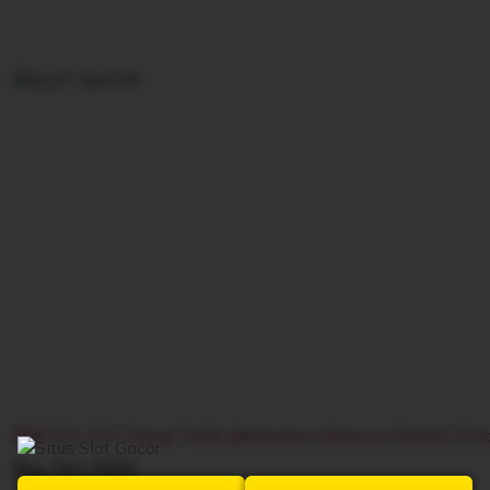
889.111.221 Orang Telah Merasakan Maxwin Dalam 24 Ja
Price:
Rp 50,000