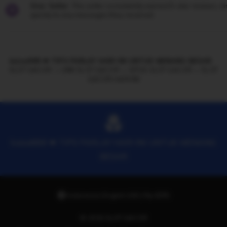
Star Seller.
This seller consistently earned 5-star reviews, d
quickly to any messages they received.
Loading...
kaisa888 💋 TIPS PARLAY HARI INI UNTUK MENANG BESAR
SLOT GACOR
LINK SLOT GACOR
SITUS SLOT GACOR
SLOT
GACOR HARI INI
kaisa888 💋 TIPS PARLAY HARI INI UNTUK MENANG
BESAR
Indonesia | English (UK) | Rp (IDR)
© 2026 SLOT GACOR