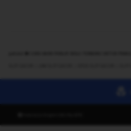
Loading...
judislot 🎃 CARA MAIN PARLAY BOLA TERBARU UNTUK PEMU
SLOT GACOR
LINK SLOT GACOR
SITUS SLOT GACOR
SLOT 
Indonesia | English (UK) | Rp (IDR)