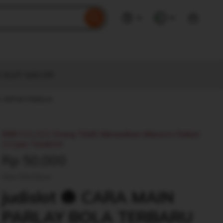
K SLOT GACOR
RU UNTUK PEMULA
889.111.221 Orang Telah Merasakan Maxwin Dalam
24 Jam Terakhir!
Price:
Rp 50,000
Situs Slot Gacor
judislot 🎃 CARA MAIN
PARLAY BOLA TERBARU