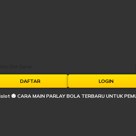
DAFTAR
LOGIN
dislot 🎃 CARA MAIN PARLAY BOLA TERBARU UNTUK PEM