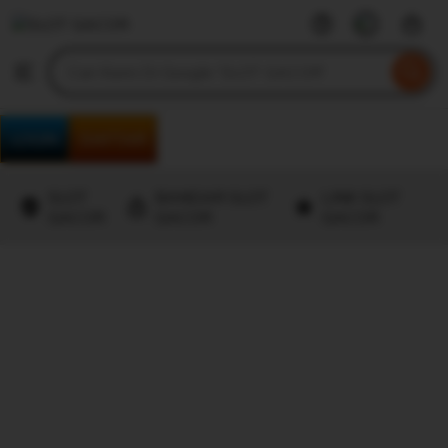
SLOT
Skip
GACOR
to
Search
Browse
ontent
for
items
or
shops
LOGIN
DAFTAR
SLOT
BANDAR SLOT
LINK SLOT
GACOR
GACOR
GACOR