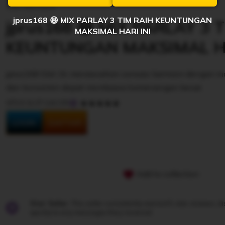
Situs Slot Gacor
jprus168 😆 MIX PARLAY 3 TIM RAIH KEUNTUNGAN
jprus168 😆 MIX PARLAY 3 
MAKSIMAL HARI INI
KEUNTUNGAN MAKSIMAL HA
jprus168 Slot 1k menawarkan sensasi bermain dengan mo
dan konsisten dapat membawa kemenangan besar.
5
SITUS SLOT GACOR
out
of
LOGIN
DAFTAR
5
stars
Add to collection
Star Seller.
This seller consistently earned 5-star reviews, d
quickly to any messages they received.