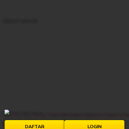
889.111.221 Orang Telah Merasakan Maxwin Dalam 24 Ja
Price:
Rp 50,000
DAFTAR
LOGIN