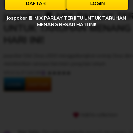
DAFTAR
LOGIN
Situs Slot Gacor
jospoker 🧧 MIX PARLAY TE
jospoker 🧧 MIX PARLAY TERJITU UNTUK TARUHAN
MENANG BESAR HARI INI!
UNTUK TARUHAN MENANG
HARI INI!
jospoker Slot Zeus x500 menggabungkan energi Zeus de
memberikan sensasi bermain yang luar umum.
5
SITUS SLOT GACOR
out
of
LOGIN
DAFTAR
5
stars
Add to collection
Star Seller.
This seller consistently earned 5-star reviews, d