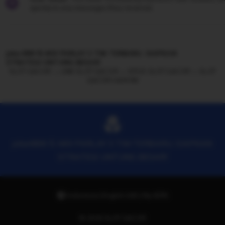
quickly to any messages they received.
Loading...
joker888 💦 MIX PARLAY 3 TIM TERBARU, SIAPKAN
STRATEGI UNTUNG BESAR!
SLOT GACOR
LINK SLOT GACOR
SITUS SLOT GACOR
SLOT
GACOR HARI INI
joker888 💦 MIX PARLAY 3 TIM TERBARU, SIAPKAN
STRATEGI UNTUNG BESAR!
Indonesia | English (UK) | Rp (IDR)
© 2026 SLOT GACOR