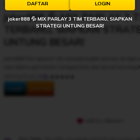
DAFTAR
LOGIN
Situs Slot Gacor
joker888 💦 MIX PARLAY 3 
joker888 💦 MIX PARLAY 3 TIM TERBARU, SIAPKAN
STRATEGI UNTUNG BESAR!
TERBARU, SIAPKAN STRAT
UNTUNG BESAR!
joker888 Slot deposit 1rb mempermudah pemain dengan 
turut dalam permainan mengasyikan dan penuh kesempa
5
SITUS SLOT GACOR
out
of
LOGIN
DAFTAR
5
stars
Add to collection
Star Seller.
This seller consistently earned 5-star reviews, d