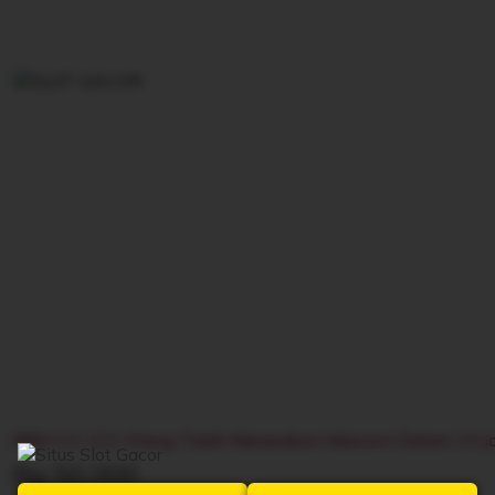
889.111.221 Orang Telah Merasakan Maxwin Dalam 24 Ja
Price:
Rp 50,000