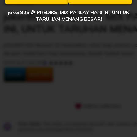
Situs Slot Gacor
joker805 🎉 PREDIKSI MIX PARLAY HARI INI, UNTUK
joker805 🎉 PREDIKSI MIX 
TARUHAN MENANG BESAR!
INI, UNTUK TARUHAN MEN
joker805 Slot deposit 1k merupakan solusi bagi pemain 
dengan modal kecil tapi berpeluang meraih hadiah besar.
5
SITUS SLOT GACOR
out
of
LOGIN
DAFTAR
5
stars
Add to collection
Star Seller.
This seller consistently earned 5-star reviews, d
quickly to any messages they received.