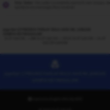
Star Seller.
This seller consistently earned 5-star reviews, d
quickly to any messages they received.
Loading...
jogerbet 🀄 PREDIKSI PARLAY BOLA HARI INI, JANGAN
SAMPAI KETINGGALAN!
SLOT GACOR
LINK SLOT GACOR
SITUS SLOT GACOR
SLOT
GACOR HARI INI
jogerbet 🀄 PREDIKSI PARLAY BOLA HARI INI, JANGAN
SAMPAI KETINGGALAN!
Indonesia | English (UK) | Rp (IDR)
© 2026 SLOT GACOR