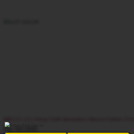
889.111.221 Orang Telah Merasakan Maxwin Dalam 24 Ja
Price:
Rp 50,000