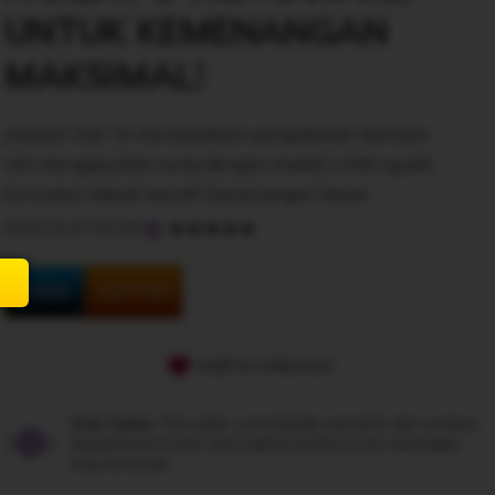
UNTUK KEMENANGAN
MAKSIMAL!
jiwaslot Slot 1k menawarkan pengalaman bermain
slot mengasyikan cuma dengan modal 1.000 rupiah,
konsisten dapat meraih kemenangan besar.
5
SITUS SLOT GACOR
out
of
LOGIN
DAFTAR
5
stars
Add to collection
Star Seller.
This seller consistently earned 5-star reviews,
dispatched on time, and replied quickly to any messages
they received.