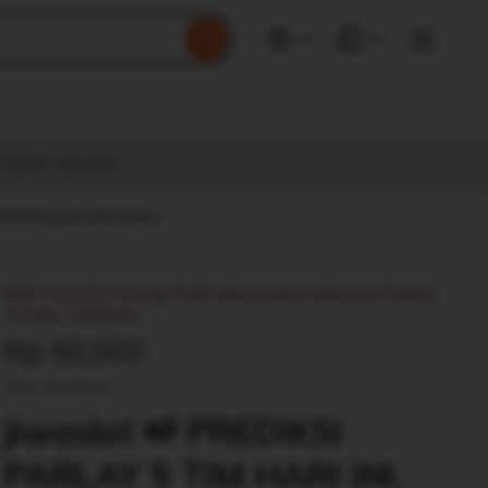
K SLOT GACOR
K KEMENANGAN MAKSIMAL!
889.111.221 Orang Telah Merasakan Maxwin Dalam
24 Jam Terakhir!
Price:
Rp 50,000
Situs Slot Gacor
jiwaslot 🍉 PREDIKSI
PARLAY 5 TIM HARI INI,