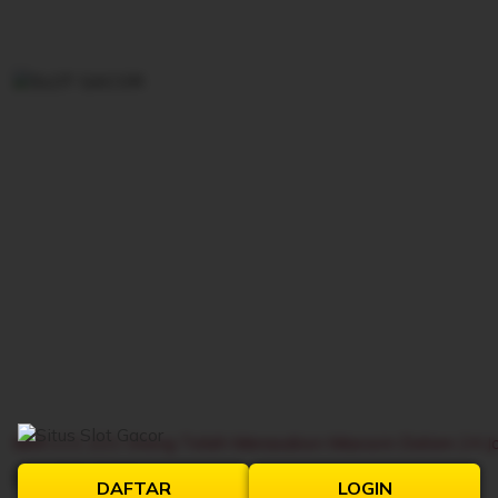
889.111.221 Orang Telah Merasakan Maxwin Dalam 24 Ja
Price:
Rp 50,000
DAFTAR
LOGIN