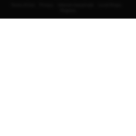
Terms of Use
Privacy
Interest-based ads
Local Shops
Regions