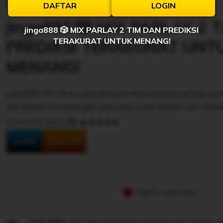
DAFTAR
LOGIN
Situs Slot Gacor
jinga888 🎲 MIX PARLAY 2 
jinga888 🎲 MIX PARLAY 2 TIM DAN PREDIKSI
TERAKURAT UNTUK MENANG!
PREDIKSI TERAKURAT UNT
MENANG!
jinga888 Slot demo gampang menang dirancang bagi pe
menikmati kemenangan kencang di permainan slot tanpa 
5
SITUS SLOT GACOR
out
of
LOGIN
DAFTAR
5
stars
Add to collection
Star Seller.
This seller consistently earned 5-star reviews, d