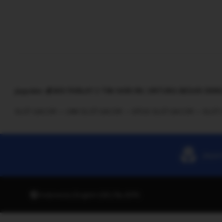
Loading...
jaypoker 💰 MIX PARLAY 2 TIM HARI INI, UNTUNG BESAR DEN
SLOT GACOR
LINK SLOT GACOR
SITUS SLOT GACOR
SLOT 
jayp
Indonesia | English (UK) | Rp (IDR)