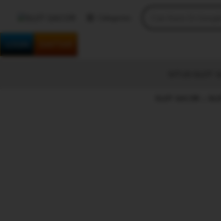
Skip
Search
to
SLOT
Categories
for
GACOR
Content
items
or
LOGIN
DAFTAR
shops
SITUS SLOT 
SLOT GACOR
SLO