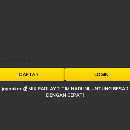
DAFTAR
LOGIN
jaypoker 💰 MIX PARLAY 2 TIM HARI INI, UNTUNG BESAR
DENGAN CEPAT!